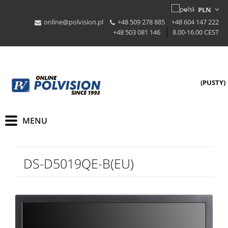
online@polvision.pl
+48 509 278 885
+48 604 147 222
+48 503 081 146
8.00-16.00 CEST
(PUSTY)
DS-D5019QE-B(EU)