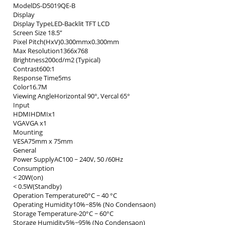
ModelDS-D5019QE-B
Display
Display TypeLED-Backlit TFT LCD
Screen Size 18.5”
Pixel Pitch(HxV)0.300mmx0.300mm
Max Resolution1366x768
Brightness200cd/m2 (Typical)
Contrast600:1
Response Time5ms
Color16.7M
Viewing AngleHorizontal 90°, Vercal 65°
Input
HDMIHDMIx1
VGAVGA x1
Mounting
VESA75mm x 75mm
General
Power SupplyAC100 ~ 240V, 50 /60Hz
Consumption
< 20W(on)
< 0.5W(Standby)
Operation Temperature0°C ~ 40 °C
Operating Humidity10%~85% (No Condensaon)
Storage Temperature-20°C ~ 60°C
Storage Humidity5%~95% (No Condensaon)