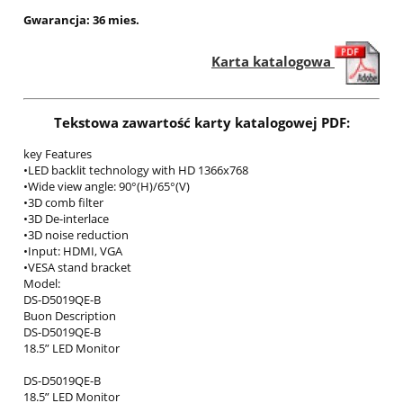
Gwarancja: 36 mies.
Karta katalogowa
Tekstowa zawartość karty katalogowej PDF:
key Features
•LED backlit technology with HD 1366x768
•Wide view angle: 90°(H)/65°(V)
•3D comb filter
•3D De-interlace
•3D noise reduction
•Input: HDMI, VGA
•VESA stand bracket
Model:
DS-D5019QE-B
Buon Description
DS-D5019QE-B
18.5” LED Monitor
DS-D5019QE-B
18.5” LED Monitor