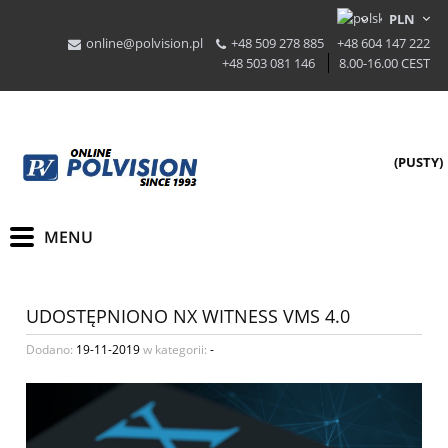
online@polvision.pl
+48 509 278 885
+48 604 147 222
+48 503 081 146
8.00-16.00 CEST
(PUSTY)
UDOSTĘPNIONO NX WITNESS VMS 4.0
Dodano:
19-11-2019
w kategorii:
-